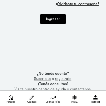
¿Olvidaste tu contraseña?
Ingresar
¿No tenés cuenta?
Suscribite
o
registrate
.
¿Tenés consultas?
Visitá nuestro
centro de ayuda
o
contactanos
.
Portada
Apuntes
Lo más leído
Ingresar
Radio