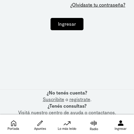
¿Olvidaste tu contraseña?
Ingresar
¿No tenés cuenta?
Suscribite
o
registrate
.
¿Tenés consultas?
Visitá nuestro
centro de ayuda
o
contactanos
.
Portada
Apuntes
Lo más leído
Ingresar
Radio