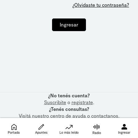
¿Olvidaste tu contraseña?
Ingresar
¿No tenés cuenta?
Suscribite
o
registrate
.
¿Tenés consultas?
Visitá nuestro
centro de ayuda
o
contactanos
.
Portada
Apuntes
Lo más leído
Ingresar
Radio