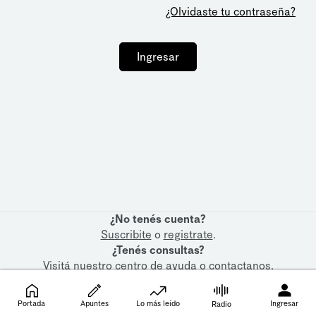
¿Olvidaste tu contraseña?
Ingresar
¿No tenés cuenta?
Suscribite
o
registrate
.
¿Tenés consultas?
Visitá nuestro
centro de ayuda
o
contactanos
.
Portada
Apuntes
Lo más leído
Ingresar
Radio