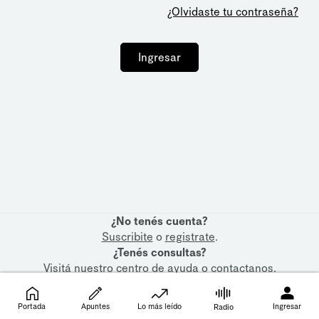
¿Olvidaste tu contraseña?
Ingresar
¿No tenés cuenta?
Suscribite
o
registrate
.
¿Tenés consultas?
Visitá nuestro
centro de ayuda
o
contactanos
.
Portada
Apuntes
Lo más leído
Ingresar
Radio