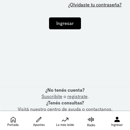
¿Olvidaste tu contraseña?
Ingresar
¿No tenés cuenta?
Suscribite
o
registrate
.
¿Tenés consultas?
Visitá nuestro
centro de ayuda
o
contactanos
.
Portada
Apuntes
Lo más leído
Ingresar
Radio