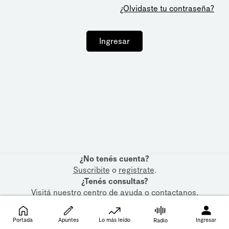
¿Olvidaste tu contraseña?
Ingresar
¿No tenés cuenta?
Suscribite
o
registrate
.
¿Tenés consultas?
Visitá nuestro
centro de ayuda
o
contactanos
.
Portada
Apuntes
Lo más leído
Ingresar
Radio