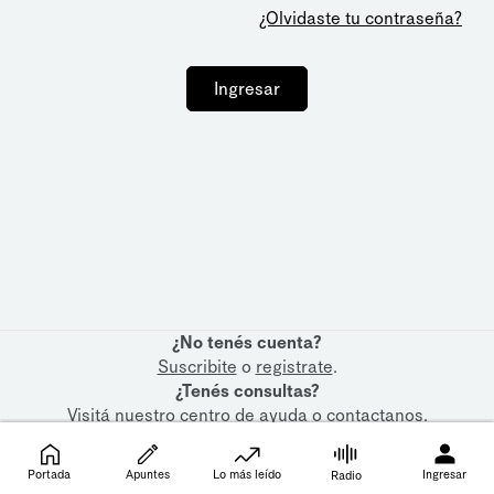
¿Olvidaste tu contraseña?
Ingresar
¿No tenés cuenta?
Suscribite
o
registrate
.
¿Tenés consultas?
Visitá nuestro
centro de ayuda
o
contactanos
.
Portada
Apuntes
Lo más leído
Ingresar
Radio