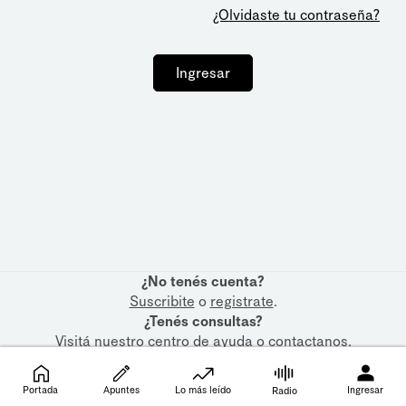
¿Olvidaste tu contraseña?
Ingresar
¿No tenés cuenta?
Suscribite
o
registrate
.
¿Tenés consultas?
Visitá nuestro
centro de ayuda
o
contactanos
.
Portada
Apuntes
Lo más leído
Ingresar
Radio