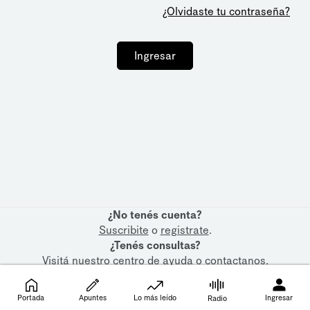
¿Olvidaste tu contraseña?
Ingresar
¿No tenés cuenta?
Suscribite
o
registrate
.
¿Tenés consultas?
Visitá nuestro
centro de ayuda
o
contactanos
.
Portada
Apuntes
Lo más leído
Ingresar
Radio