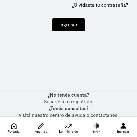
¿Olvidaste tu contraseña?
Ingresar
¿No tenés cuenta?
Suscribite
o
registrate
.
¿Tenés consultas?
Visitá nuestro
centro de ayuda
o
contactanos
.
Portada
Apuntes
Lo más leído
Ingresar
Radio