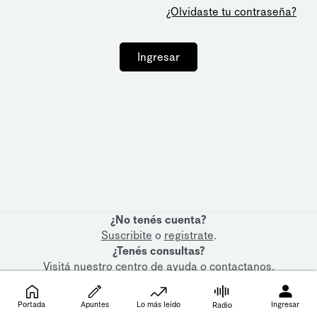
¿Olvidaste tu contraseña?
Ingresar
¿No tenés cuenta?
Suscribite
o
registrate
.
¿Tenés consultas?
Visitá nuestro
centro de ayuda
o
contactanos
.
Portada
Apuntes
Lo más leído
Ingresar
Radio