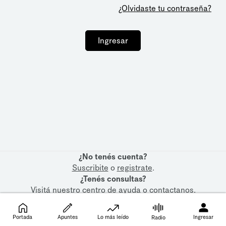
¿Olvidaste tu contraseña?
Ingresar
¿No tenés cuenta?
Suscribite
o
registrate
.
¿Tenés consultas?
Visitá nuestro
centro de ayuda
o
contactanos
.
Portada
Apuntes
Lo más leído
Ingresar
Radio