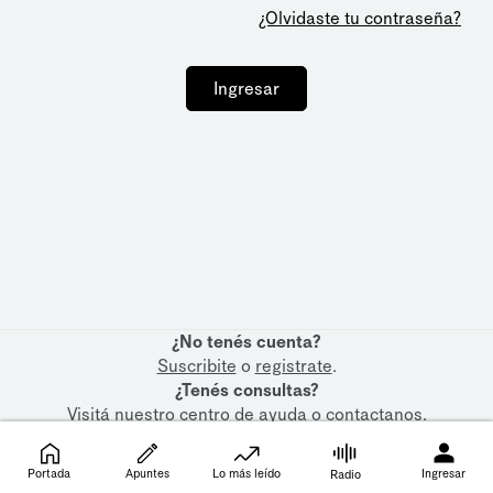
¿Olvidaste tu contraseña?
Ingresar
¿No tenés cuenta?
Suscribite
o
registrate
.
¿Tenés consultas?
Visitá nuestro
centro de ayuda
o
contactanos
.
Portada
Apuntes
Lo más leído
Ingresar
Radio