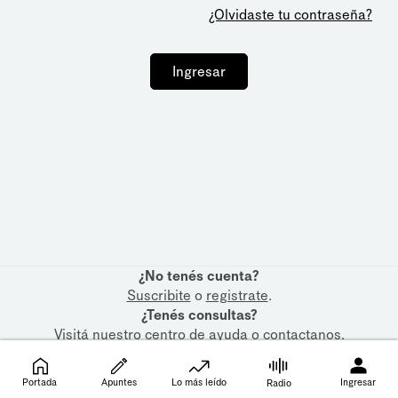
¿Olvidaste tu contraseña?
Ingresar
¿No tenés cuenta?
Suscribite
o
registrate
.
¿Tenés consultas?
Visitá nuestro
centro de ayuda
o
contactanos
.
Portada
Apuntes
Lo más leído
Ingresar
Radio