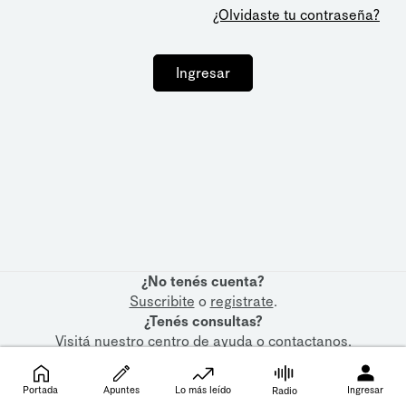
¿Olvidaste tu contraseña?
Ingresar
¿No tenés cuenta?
Suscribite
o
registrate
.
¿Tenés consultas?
Visitá nuestro
centro de ayuda
o
contactanos
.
Portada
Apuntes
Lo más leído
Ingresar
Radio