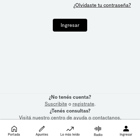
¿Olvidaste tu contraseña?
Ingresar
¿No tenés cuenta?
Suscribite
o
registrate
.
¿Tenés consultas?
Visitá nuestro
centro de ayuda
o
contactanos
.
Portada
Apuntes
Lo más leído
Ingresar
Radio