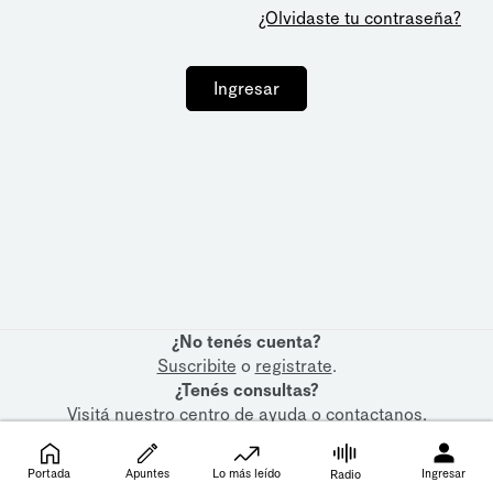
¿Olvidaste tu contraseña?
Ingresar
¿No tenés cuenta?
Suscribite
o
registrate
.
¿Tenés consultas?
Visitá nuestro
centro de ayuda
o
contactanos
.
Portada
Apuntes
Lo más leído
Ingresar
Radio