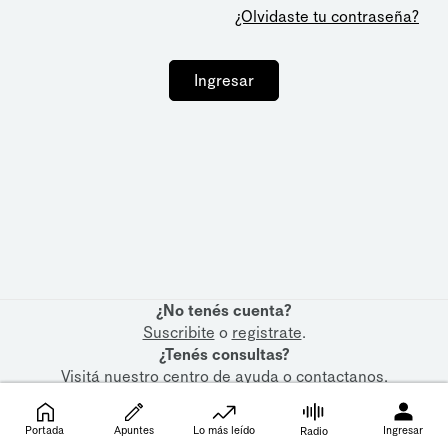
¿Olvidaste tu contraseña?
Ingresar
¿No tenés cuenta?
Suscribite
o
registrate
.
¿Tenés consultas?
Visitá nuestro
centro de ayuda
o
contactanos
.
Portada
Apuntes
Lo más leído
Ingresar
Radio