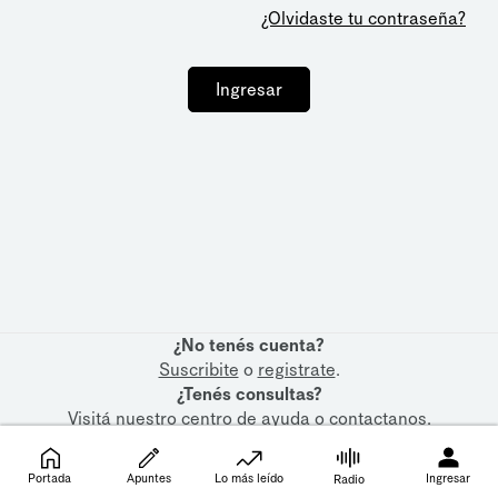
¿Olvidaste tu contraseña?
Ingresar
¿No tenés cuenta?
Suscribite
o
registrate
.
¿Tenés consultas?
Visitá nuestro
centro de ayuda
o
contactanos
.
Portada
Apuntes
Lo más leído
Ingresar
Radio