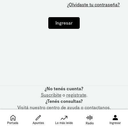
¿Olvidaste tu contraseña?
Ingresar
¿No tenés cuenta?
Suscribite
o
registrate
.
¿Tenés consultas?
Visitá nuestro
centro de ayuda
o
contactanos
.
Portada
Apuntes
Lo más leído
Ingresar
Radio