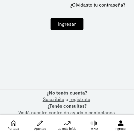
¿Olvidaste tu contraseña?
Ingresar
¿No tenés cuenta?
Suscribite
o
registrate
.
¿Tenés consultas?
Visitá nuestro
centro de ayuda
o
contactanos
.
Portada
Apuntes
Lo más leído
Ingresar
Radio