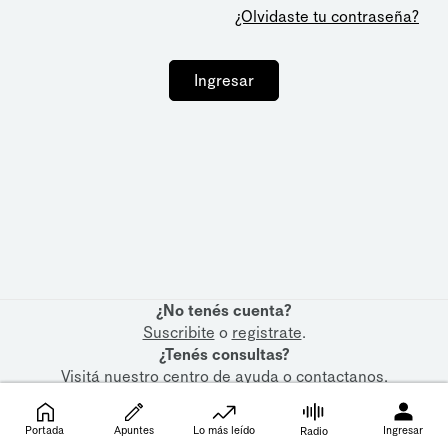
¿Olvidaste tu contraseña?
Ingresar
¿No tenés cuenta?
Suscribite
o
registrate
.
¿Tenés consultas?
Visitá nuestro
centro de ayuda
o
contactanos
.
Portada
Apuntes
Lo más leído
Ingresar
Radio