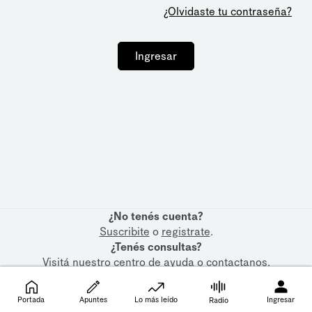
¿Olvidaste tu contraseña?
Ingresar
¿No tenés cuenta?
Suscribite
o
registrate
.
¿Tenés consultas?
Visitá nuestro
centro de ayuda
o
contactanos
.
Portada
Apuntes
Lo más leído
Ingresar
Radio