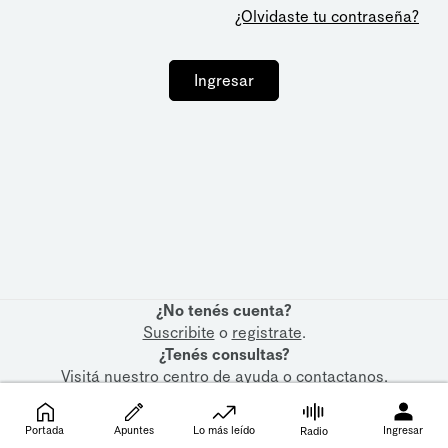
¿Olvidaste tu contraseña?
Ingresar
¿No tenés cuenta?
Suscribite
o
registrate
.
¿Tenés consultas?
Visitá nuestro
centro de ayuda
o
contactanos
.
Portada
Apuntes
Lo más leído
Ingresar
Radio