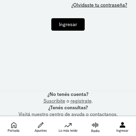
¿Olvidaste tu contraseña?
Ingresar
¿No tenés cuenta?
Suscribite
o
registrate
.
¿Tenés consultas?
Visitá nuestro
centro de ayuda
o
contactanos
.
Portada
Apuntes
Lo más leído
Ingresar
Radio