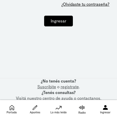
¿Olvidaste tu contraseña?
Ingresar
¿No tenés cuenta?
Suscribite
o
registrate
.
¿Tenés consultas?
Visitá nuestro
centro de ayuda
o
contactanos
.
Portada
Apuntes
Lo más leído
Ingresar
Radio