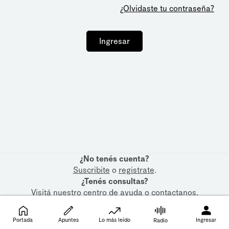
¿Olvidaste tu contraseña?
Ingresar
¿No tenés cuenta?
Suscribite
o
registrate
.
¿Tenés consultas?
Visitá nuestro
centro de ayuda
o
contactanos
.
Portada
Apuntes
Lo más leído
Ingresar
Radio