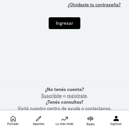
¿Olvidaste tu contraseña?
Ingresar
¿No tenés cuenta?
Suscribite
o
registrate
.
¿Tenés consultas?
Visitá nuestro
centro de ayuda
o
contactanos
.
Portada
Apuntes
Lo más leído
Ingresar
Radio