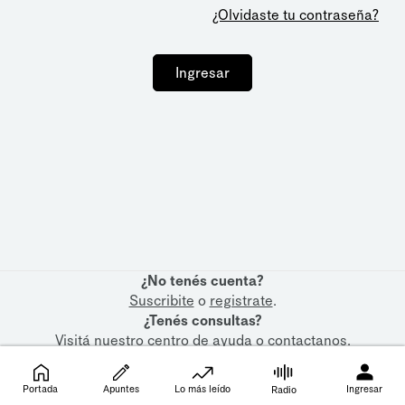
¿Olvidaste tu contraseña?
Ingresar
¿No tenés cuenta?
Suscribite
o
registrate
.
¿Tenés consultas?
Visitá nuestro
centro de ayuda
o
contactanos
.
Portada
Apuntes
Lo más leído
Ingresar
Radio