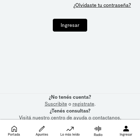
¿Olvidaste tu contraseña?
Ingresar
¿No tenés cuenta?
Suscribite
o
registrate
.
¿Tenés consultas?
Visitá nuestro
centro de ayuda
o
contactanos
.
Portada
Apuntes
Lo más leído
Ingresar
Radio