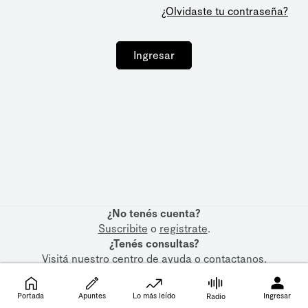
¿Olvidaste tu contraseña?
Ingresar
¿No tenés cuenta?
Suscribite
o
registrate
.
¿Tenés consultas?
Visitá nuestro
centro de ayuda
o
contactanos
.
Portada
Apuntes
Lo más leído
Ingresar
Radio