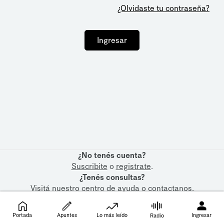
¿Olvidaste tu contraseña?
Ingresar
¿No tenés cuenta?
Suscribite
o
registrate
.
¿Tenés consultas?
Visitá nuestro
centro de ayuda
o
contactanos
.
Portada
Apuntes
Lo más leído
Ingresar
Radio