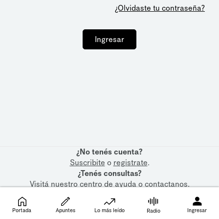
¿Olvidaste tu contraseña?
Ingresar
¿No tenés cuenta?
Suscribite
o
registrate
.
¿Tenés consultas?
Visitá nuestro
centro de ayuda
o
contactanos
.
Portada
Apuntes
Lo más leído
Ingresar
Radio