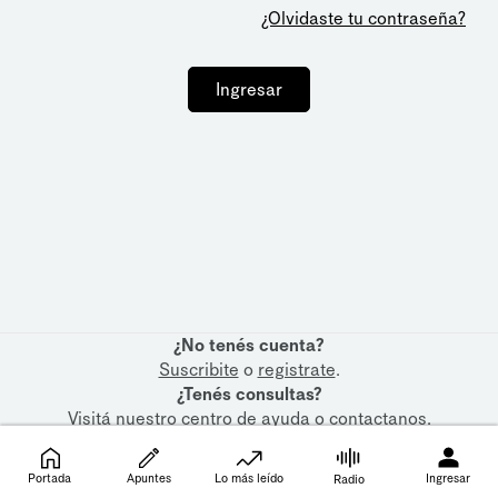
¿Olvidaste tu contraseña?
Ingresar
¿No tenés cuenta?
Suscribite
o
registrate
.
¿Tenés consultas?
Visitá nuestro
centro de ayuda
o
contactanos
.
Portada
Apuntes
Lo más leído
Ingresar
Radio