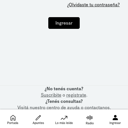
¿Olvidaste tu contraseña?
Ingresar
¿No tenés cuenta?
Suscribite
o
registrate
.
¿Tenés consultas?
Visitá nuestro
centro de ayuda
o
contactanos
.
Portada
Apuntes
Lo más leído
Ingresar
Radio