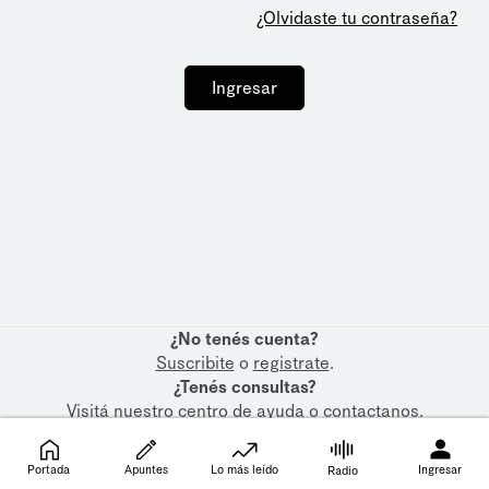
¿Olvidaste tu contraseña?
Ingresar
¿No tenés cuenta?
Suscribite
o
registrate
.
¿Tenés consultas?
Visitá nuestro
centro de ayuda
o
contactanos
.
Portada
Apuntes
Lo más leído
Ingresar
Radio