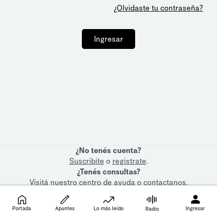
¿Olvidaste tu contraseña?
Ingresar
¿No tenés cuenta?
Suscribite
o
registrate
.
¿Tenés consultas?
Visitá nuestro
centro de ayuda
o
contactanos
.
Portada
Apuntes
Lo más leído
Ingresar
Radio