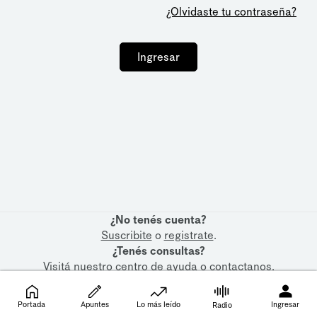
¿Olvidaste tu contraseña?
Ingresar
¿No tenés cuenta?
Suscribite
o
registrate
.
¿Tenés consultas?
Visitá nuestro
centro de ayuda
o
contactanos
.
Portada
Apuntes
Lo más leído
Ingresar
Radio