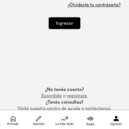
¿Olvidaste tu contraseña?
Ingresar
¿No tenés cuenta?
Suscribite
o
registrate
.
¿Tenés consultas?
Visitá nuestro
centro de ayuda
o
contactanos
.
Portada
Apuntes
Lo más leído
Ingresar
Radio