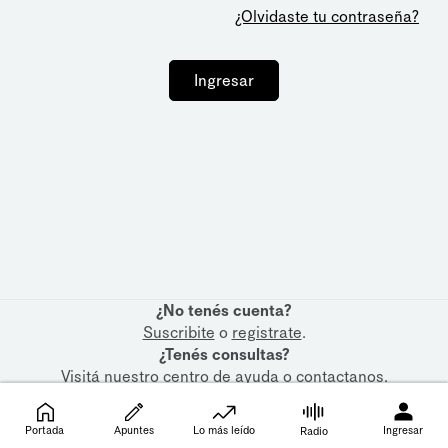
¿Olvidaste tu contraseña?
Ingresar
¿No tenés cuenta?
Suscribite
o
registrate
.
¿Tenés consultas?
Visitá nuestro
centro de ayuda
o
contactanos
.
Portada
Apuntes
Lo más leído
Ingresar
Radio