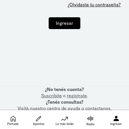
¿Olvidaste tu contraseña?
Ingresar
¿No tenés cuenta?
Suscribite
o
registrate
.
¿Tenés consultas?
Visitá nuestro
centro de ayuda
o
contactanos
.
Portada
Apuntes
Lo más leído
Ingresar
Radio