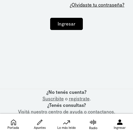
¿Olvidaste tu contraseña?
Ingresar
¿No tenés cuenta?
Suscribite
o
registrate
.
¿Tenés consultas?
Visitá nuestro
centro de ayuda
o
contactanos
.
Portada
Apuntes
Lo más leído
Ingresar
Radio