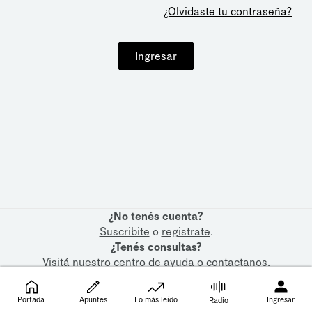
¿Olvidaste tu contraseña?
Ingresar
¿No tenés cuenta?
Suscribite
o
registrate
.
¿Tenés consultas?
Visitá nuestro
centro de ayuda
o
contactanos
.
Portada
Apuntes
Lo más leído
Ingresar
Radio