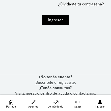
¿Olvidaste tu contraseña?
Ingresar
¿No tenés cuenta?
Suscribite
o
registrate
.
¿Tenés consultas?
Visitá nuestro
centro de ayuda
o
contactanos
.
Portada
Apuntes
Lo más leído
Ingresar
Radio