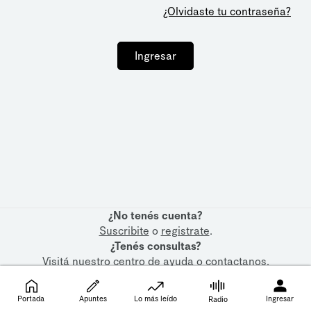
¿Olvidaste tu contraseña?
Ingresar
¿No tenés cuenta?
Suscribite
o
registrate
.
¿Tenés consultas?
Visitá nuestro
centro de ayuda
o
contactanos
.
Portada
Apuntes
Lo más leído
Ingresar
Radio