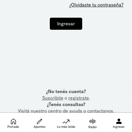
¿Olvidaste tu contraseña?
Ingresar
¿No tenés cuenta?
Suscribite
o
registrate
.
¿Tenés consultas?
Visitá nuestro
centro de ayuda
o
contactanos
.
Portada
Apuntes
Lo más leído
Ingresar
Radio