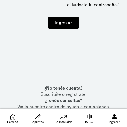
¿Olvidaste tu contraseña?
Ingresar
¿No tenés cuenta?
Suscribite
o
registrate
.
¿Tenés consultas?
Visitá nuestro
centro de ayuda
o
contactanos
.
Portada
Apuntes
Lo más leído
Ingresar
Radio