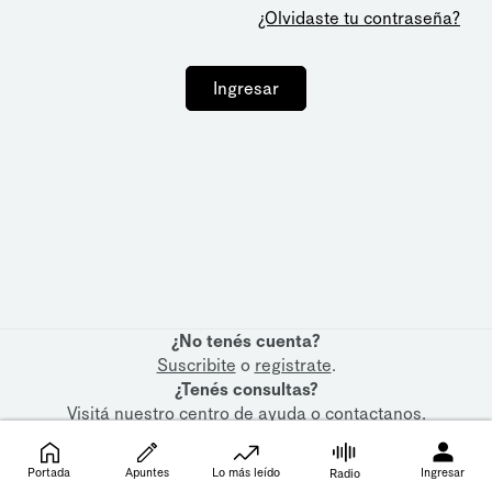
¿Olvidaste tu contraseña?
Ingresar
¿No tenés cuenta?
Suscribite
o
registrate
.
¿Tenés consultas?
Visitá nuestro
centro de ayuda
o
contactanos
.
Portada
Apuntes
Lo más leído
Ingresar
Radio