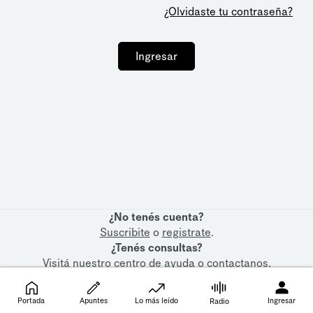
¿Olvidaste tu contraseña?
Ingresar
¿No tenés cuenta?
Suscribite
o
registrate
.
¿Tenés consultas?
Visitá nuestro
centro de ayuda
o
contactanos
.
Portada
Apuntes
Lo más leído
Ingresar
Radio